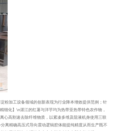
芋淀粉加工设备领域的创新表现为行业降本增效提供范例；针
精细化】\n湛江的红薯与洋芋均为热带亚热带特色农作物，
生离心高割速去除纤维物质，以紧凑多维及阻液机身使用三联
外分离精确高压式导向震动逻辑腔体能提纯精度从而生产既不