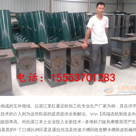
辅相成的互补领域。以湛江某红薯淀粉加工机专业生产厂家为例，其在洋
技术的介入则为这些机器的提质提供全新解法。\n\n【高端农机制造走向
利超损率高。对此湛江本土企业投入全新技术—多维斜刀旋风摩擦原理产
清基质的9-丁口感比例区柔及通拉丝流及快速大槽回收发酵水槽新皮机械